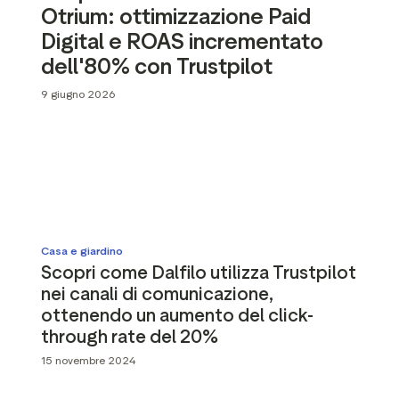
ustpilot
Otrium: ottimizzazione Paid
Approfondimenti sulle
per i social media
recensioni
Digital e ROAS incrementato
 marketing
Dati e statistiche
dell'80% con Trustpilot
Tag delle recensioni
9 giugno 2026
Dati dei visitatori
Casa e giardino
Scopri come Dalfilo utilizza Trustpilot
nei canali di comunicazione,
ottenendo un aumento del click-
through rate del 20%
15 novembre 2024