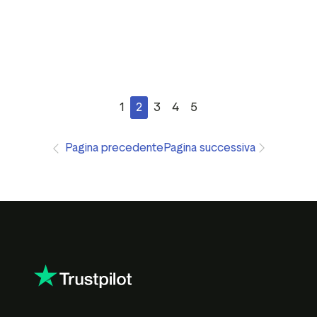
1
2
3
4
5
Pagina precedente
Pagina successiva