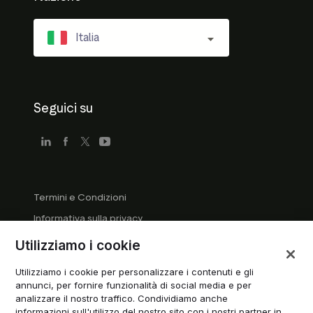
Italia
Seguici su
Termini e Condizioni
Informativa sulla privacy
Linee guida per le aziende
Utilizziamo i cookie
Linee guida del marchio registrato
Utilizziamo i cookie per personalizzare i contenuti e gli
Gestisci i cookie
annunci, per fornire funzionalità di social media e per
analizzare il nostro traffico. Condividiamo anche
Modern Slavery Statement
informazioni sull'utilizzo del nostro sito con i nostri partner in