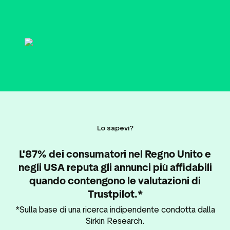
ustpilot
Approfondimenti sulle
per i social media
recensioni
 marketing
Dati e statistiche
Tag delle recensioni
Dati dei visitatori
Lo sapevi?
L'87% dei consumatori nel Regno Unito e
negli USA reputa gli annunci più affidabili
quando contengono le valutazioni di
Trustpilot.*
*Sulla base di una ricerca indipendente condotta dalla
Sirkin Research.