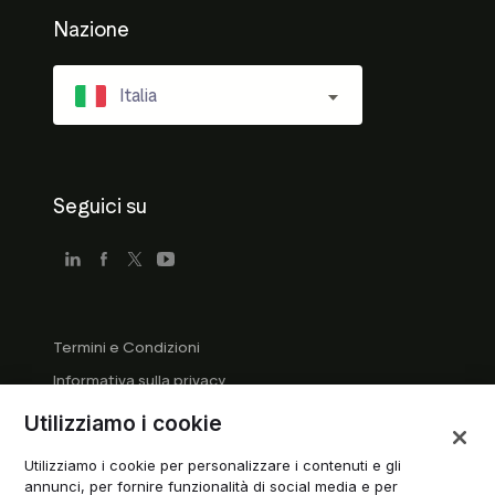
Nazione
Italia
Seguici su
Termini e Condizioni
Informativa sulla privacy
Linee guida per le aziende
Utilizziamo i cookie
Linee guida del marchio registrato
Utilizziamo i cookie per personalizzare i contenuti e gli
Gestisci i cookie
annunci, per fornire funzionalità di social media e per