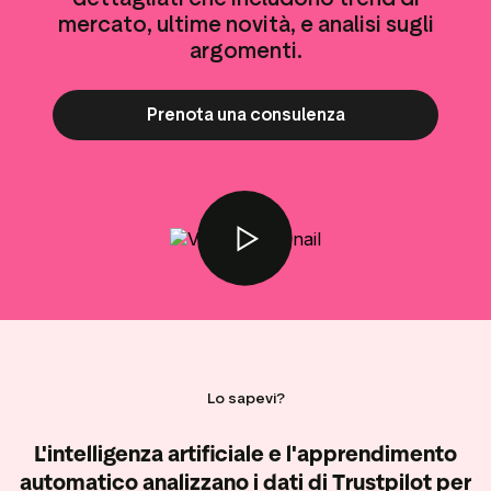
ustpilot
Approfondimenti sulle
mercato, ultime novità, e analisi sugli
per i social media
recensioni
argomenti.
 marketing
Dati e statistiche
Tag delle recensioni
Prenota una consulenza
Dati dei visitatori
Lo sapevi?
L'intelligenza artificiale e l'apprendimento
automatico analizzano i dati di Trustpilot per