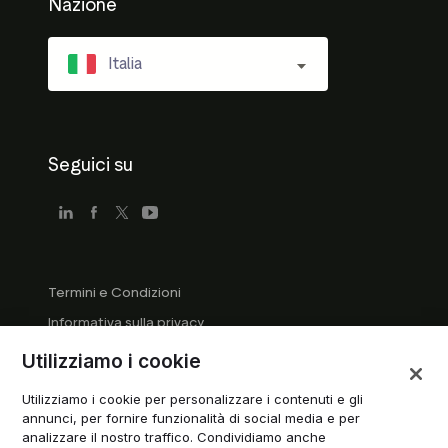
Nazione
Italia
Seguici su
Termini e Condizioni
Informativa sulla privacy
Linee guida per le aziende
Utilizziamo i cookie
Linee guida del marchio registrato
Utilizziamo i cookie per personalizzare i contenuti e gli
Gestisci i cookie
annunci, per fornire funzionalità di social media e per
analizzare il nostro traffico. Condividiamo anche
Modern Slavery Statement