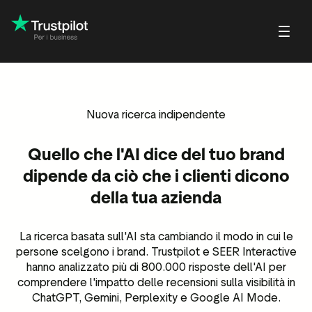
Blog
Cos'è Trustpilot
Nuova ricerca indipendente
Storie di successo
Trustpilot per consumator
ck
 dei servizi
Piccole imprese/aziende in
Pagina profilo
Guide e report
crescita
Quello che l'AI dice del tuo brand
i dei prodotti
Rispondi alle recensioni
Webinar e video
Grandi aziende
dipende da ciò che i clienti dicono
i delle sedi
Centro assistenza
della tua azienda
 recensione
Programma referral per i
partner
La ricerca basata sull'AI sta cambiando il modo in cui le
Integrazioni
ew
persone scelgono i brand. Trustpilot e SEER Interactive
hanno analizzato più di 800.000 risposte dell'AI per
e recensioni e
Recensioni in evidenza
comprendere l'impatto delle recensioni sulla visibilità in
pportata dall'IA
ChatGPT, Gemini, Perplexity e Google AI Mode.
Approfondimenti di mercato