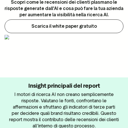
ustpilot
Scopri come le recensioni dei clienti plasmano le
Approfondimenti sulle
risposte generate dall'AI e cosa può fare la tua azienda
per i social media
recensioni
per aumentare la visibilità nella ricerca AI.
 marketing
Dati e statistiche
Scarica il white paper gratuito
Tag delle recensioni
Dati dei visitatori
Insight principali del report
I motori di ricerca AI non creano semplicemente
risposte. Valutano le fonti, confrontano le
affermazioni e sfruttano gli indicatori di terze parti
per decidere quali brand risultano credibili. Questo
report mostra il contributo delle recensioni dei clienti
all'interno di questo processo.