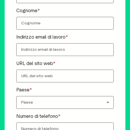
ustpilot
Approfondimenti sulle
Cognome
per i social media
recensioni
 marketing
Dati e statistiche
Tag delle recensioni
Indirizzo email di lavoro
Dati dei visitatori
URL del sito web
Paese
Numero di telefono