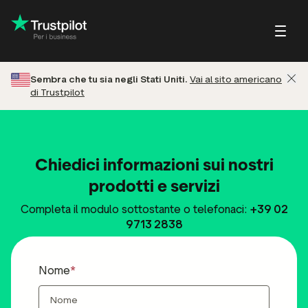
Sembra che tu sia negli Stati Uniti.
Vai al sito americano
di Trustpilot
Blog
Cos'è Trustpilot
Storie di successo
Trustpilot per consumator
ck
 dei servizi
Piccole imprese/aziende in
Pagina profilo
Guide e report
crescita
i dei prodotti
Rispondi alle recensioni
Webinar e video
Chiedici informazioni sui nostri
Grandi aziende
i delle sedi
Centro assistenza
prodotti e servizi
 recensione
Programma referral per i
Completa il modulo sottostante o telefonaci:
+39 02
partner
9713 2838
Integrazioni
ew
Nome
e recensioni e
Recensioni in evidenza
pportata dall'IA
Approfondimenti di mercato