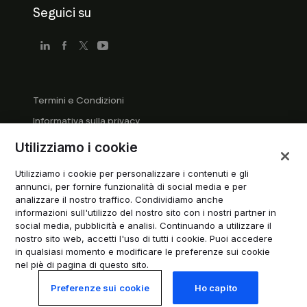
Seguici su
Termini e Condizioni
Informativa sulla privacy
Linee guida per le aziende
Utilizziamo i cookie
Linee guida del marchio registrato
Utilizziamo i cookie per personalizzare i contenuti e gli
Gestisci i cookie
annunci, per fornire funzionalità di social media e per
analizzare il nostro traffico. Condividiamo anche
Modern Slavery Statement
informazioni sull'utilizzo del nostro sito con i nostri partner in
social media, pubblicità e analisi. Continuando a utilizzare il
nostro sito web, accetti l'uso di tutti i cookie. Puoi accedere
© 2026 Trustpilot A/S. Tutti i diritti riservati.
in qualsiasi momento e modificare le preferenze sui cookie
nel piè di pagina di questo sito.
Preferenze sui cookie
Ho capito