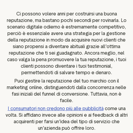
ustpilot
Approfondimenti sulle
per i social media
recensioni
Ci possono volere anni per costruirsi una buona
 marketing
reputazione, ma bastano pochi secondi per rovinarla. Lo
Dati e statistiche
scenario digitale odierno è estremamente competitivo,
Tag delle recensioni
perciò è essenziale avere una strategia per la gestione
Dati dei visitatori
della reputazione in modo da acquisire nuovi clienti che
siano propensi a diventare abituali grazie all'ottima
reputazione che ti sei guadagnato. Ancora meglio, nel
caso valga la pena promuovere la tua reputazione, i tuoi
clienti possono diventare i tuoi testimonial,
permettendoti di salvare tempo e denaro.
Puoi gestire la reputazione del tuo marchio con il
marketing online, distinguendoti dalla concorrenza nelle
fasi iniziali del funnel di conversione. Tuttavia, non è
facile.
I consumatori non credono più alle pubblicità
come una
volta. Si affidano invece alle opinioni e ai feedback di altri
acquirenti per farsi un'idea del tipo di servizio che
un'azienda può offrire loro.