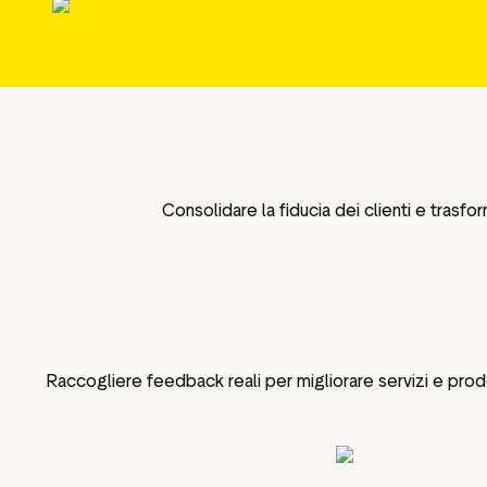
ustpilot
Approfondimenti sulle
per i social media
recensioni
 marketing
Dati e statistiche
Tag delle recensioni
Dati dei visitatori
Consolidare la fiducia dei clienti e trasf
Raccogliere feedback reali per migliorare servizi e prodo