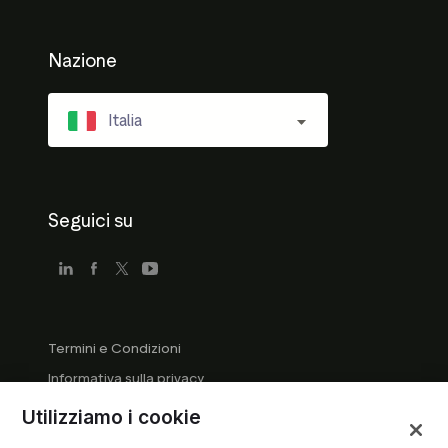
Nazione
Italia
Seguici su
Termini e Condizioni
Informativa sulla privacy
Linee guida per le aziende
Utilizziamo i cookie
Linee guida del marchio registrato