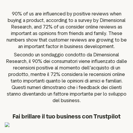
ustpilot
Approfondimenti sulle
per i social media
recensioni
90% of us are influenced by positive reviews when
 marketing
buying a product, according to a survey by Dimensional
Dati e statistiche
Research, and 72% of us consider online reviews as
Tag delle recensioni
important as opinions from friends and family. These
Dati dei visitatori
numbers show that customer reviews are growing to be
an important factor in business development.
Secondo un sondaggio condotto da Dimensional
Research, il 90% dei consumatori viene influenzato dalle
recensioni positive al momento dell'acquisto di un
prodotto, mentre il 72% considera le recensioni online
tanto importanti quanto le opinioni di amici e familiari.
Questi numeri dimostrano che i feedback dei clienti
stanno diventando un fattore importante per lo sviluppo
del business.
Fai brillare il tuo business con Trustpilot