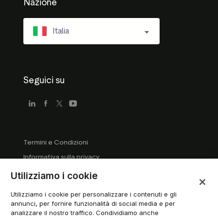
Nazione
Italia
Seguici su
Termini e Condizioni
Informativa sulla privacy
Linee guida per le aziende
Utilizziamo i cookie
Linee guida del marchio registrato
Utilizziamo i cookie per personalizzare i contenuti e gli
Gestisci i cookie
annunci, per fornire funzionalità di social media e per
analizzare il nostro traffico. Condividiamo anche
Modern Slavery Statement