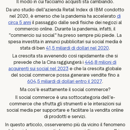
Il modo in cui facciamo acquisti sta cambiando.
ustpilot
Approfondimenti sulle
Da uno studio dell'azienda Retail Index di IBM condotto
per i social media
recensioni
nel 2020, è emerso che la pandemia ha accelerato
di
 marketing
Dati e statistiche
circa 5 anni
il passaggio dalle sedi fisiche dei negozi al
commercio online. Durante la pandemia, infatti, il
Tag delle recensioni
"commercio sui social" ha preso sempre più piede. La
Dati dei visitatori
spesa investita in annunci pubblicitari sui social media è
stata di ben
41,5 miliardi di dollari nel 2020
.
La crescita sta avvenendo così rapidamente che si
prevede che la Cina raggiungerà i
446,8 milioni di
acquirenti sui social nel 2023
e che la crescita globale
del social commerce possa generare vendite fino a
604,5 miliardi di dollari entro il 2027
.
Ma cos'è esattamente il social commerce?
Il social commerce è una sottocategoria dell'e-
commerce che sfrutta gli strumenti e le interazioni sui
social media per supportare e facilitare la vendita online
di prodotti e servizi.
In questo articolo, osserveremo più da vicino il fenomeno